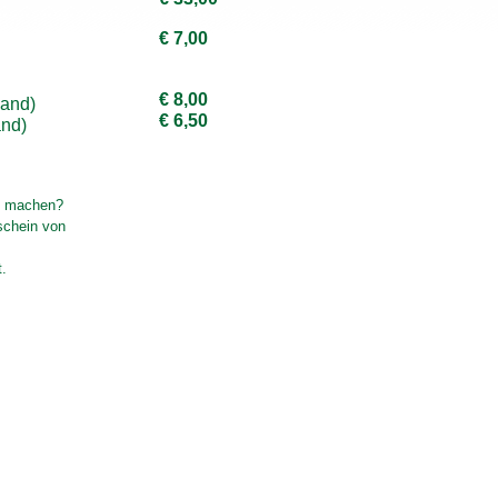
€ 7,00
€ 8,00
wand)
€ 6,50
and)
e machen?
schein von
t.