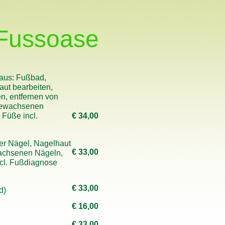
 Fussoase
 aus: Fußbad,
aut bearbeiten,
n, entfernen von
gewachsenen
Füße incl.
€ 34,00
er Nägel, Nagelhaut
€ 33,00
achsenen Nägeln,
cl. Fußdiagnose
€ 33,00
d)
€ 16,00
€ 33,00